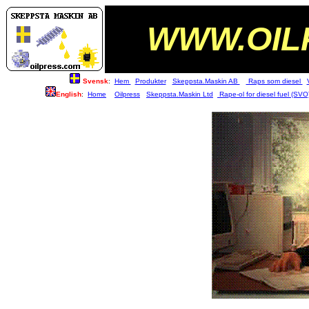
WWW.OIL
Svensk
:
Hem
Produkter
Skeppsta.Maskin AB
Raps som diesel
English
:
Home
Oilpress
Skeppsta.Maskin Ltd
Rape-ol for diesel fuel (SVO